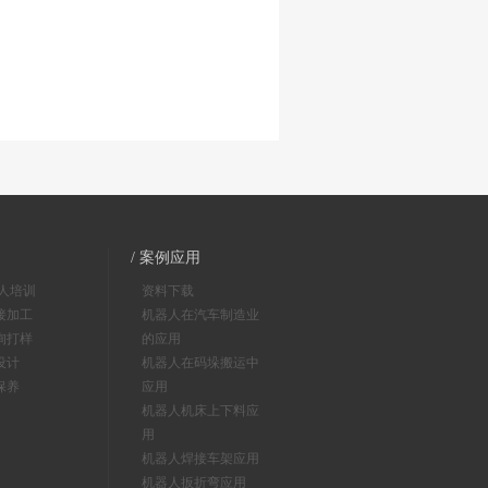
/ 案例应用
器人培训
资料下载
接加工
机器人在汽车制造业
询打样
的应用
设计
机器人在码垛搬运中
保养
应用
机器人机床上下料应
用
机器人焊接车架应用
机器人扳折弯应用