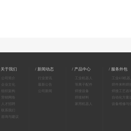
/ 关于我们
/ 新闻动态
/ 产品中心
/ 服务外包
公司简介
行业资讯
工业机器人
工业4.0机
企业文化
最新公告
等离子配件
焊件来料焊
组织架构
公司新闻
焊接设备
焊接工艺咨
营销网络
焊接材料
自动化方案
人才招聘
家用机器人
设备维修与
联系我们
咨询与建议