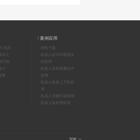
/ 案例应用
器人培训
资料下载
接加工
机器人在汽车制造业
询打样
的应用
设计
机器人在码垛搬运中
保养
应用
机器人机床上下料应
用
机器人焊接车架应用
机器人扳折弯应用