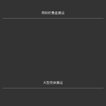
周转栏叠盘搬运
大型壳体搬运